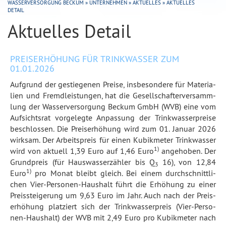
WASSERVERSORGUNG BECKUM
»
UNTERNEHMEN
»
AKTUELLES
»
AKTUELLES
DETAIL
Aktuelles Detail
PREISERHÖHUNG FÜR TRINKWASSER ZUM
01.01.2026
Auf­grund der ge­stie­ge­nen Prei­se, ins­be­son­de­re für Ma­te­ria­
li­en und Fremd­leis­tun­gen, hat die Ge­sell­schaf­ter­ver­samm­
lung der Was­ser­ver­sor­gung Beck­um GmbH (WVB) eine vom
Auf­sichts­rat vor­ge­leg­te An­pas­sung der Trink­was­ser­prei­se
be­schlos­sen. Die Preis­er­hö­hung wird zum 01. Ja­nu­ar 2026
wirk­sam. Der Ar­beits­preis für ei­nen Ku­bik­me­ter Trink­was­ser
1)
wird von ak­tu­ell 1,39 Euro auf 1,46 Euro
an­ge­ho­ben. Der
Grund­preis (für Haus­was­ser­zäh­ler bis Q
16), von 12,84
3
1)
Euro
pro Mo­nat bleibt gleich. Bei ei­nem durch­schnitt­li­
chen Vier-Per­so­nen-Haus­halt führt die Er­hö­hung zu ei­ner
Preis­stei­ge­rung um 9,63 Euro im Jahr. Auch nach der Preis­
er­hö­hung plat­ziert sich der Trink­was­ser­preis (Vier-Per­so­
nen-Haus­halt) der WVB mit 2,49 Euro pro Ku­bik­me­ter nach