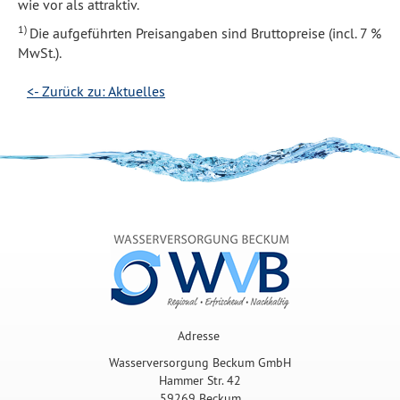
wie vor als at­trak­tiv.
1)
Die auf­ge­führ­ten Preis­an­ga­ben sind Brut­to­prei­se (incl. 7 %
MwSt.).
<- Zurück zu: Aktuelles
Adresse
Wasserversorgung Beckum GmbH
Hammer Str. 42
59269 Beckum