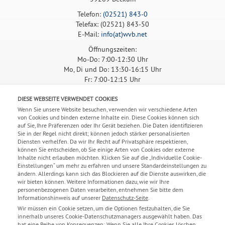
Telefon:
(02521) 843-0
Telefax: (02521) 843-50
E-Mail:
info(at)wvb.net
Öffnungszeiten:
Mo-Do: 7:00-12:30 Uhr
Mo, Di und Do: 13:30-16:15 Uhr
Fr: 7:00-12:15 Uhr
ANFAHRT
DIESE WEBSEITE VERWENDET COOKIES
Wenn Sie unsere Website besuchen, verwenden wir verschiedene Arten
von Cookies und binden externe Inhalte ein. Diese Cookies können sich
auf Sie, Ihre Präferenzen oder Ihr Gerät beziehen. Die Daten identifizieren
Sie in der Regel nicht direkt; können jedoch stärker personalisierten
Diensten verhelfen. Da wir Ihr Recht auf Privatsphäre respektieren,
können Sie entscheiden, ob Sie einige Arten von Cookies oder externe
Inhalte nicht erlauben möchten. Klicken Sie auf die „Individuelle Cookie-
Bitte
akzeptieren Sie Marketing-Cookies,
um die Karte zu
Einstellungen“ um mehr zu erfahren und unsere Standardeinstellungen zu
sehen.
ändern. Allerdings kann sich das Blockieren auf die Dienste auswirken, die
wir bieten können. Weitere Informationen dazu, wie wir Ihre
personenbezogenen Daten verarbeiten, entnehmen Sie bitte dem
Informationshinweis auf unserer
Datenschutz-Seite
.
Wir müssen ein Cookie setzen, um die Optionen festzuhalten, die Sie
innerhalb unseres Cookie-Datenschutzmanagers ausgewählt haben. Das
hat eine Reihe von Konsequenzen: Wenn Sie alle Ihre Cookies löschen,