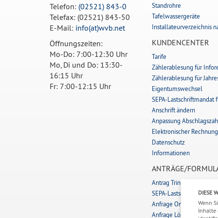
Telefon:
(02521) 843-0
Standrohre
Telefax: (02521) 843-50
Tafelwassergeräte
E-Mail:
info(at)wvb.net
Installateurverzeichnis 
KUNDENCENTER
Öffnungszeiten:
Mo-Do: 7:00-12:30 Uhr
Tarife
Mo, Di und Do: 13:30-
Zählerablesung für Info
16:15 Uhr
Zählerablesung für Jahr
Fr: 7:00-12:15 Uhr
Eigentumswechsel
SEPA-Lastschriftmandat 
Anschrift ändern
Anpassung Abschlagsza
Elektronischer Rechnung
Datenschutz
Informationen
ANTRÄGE/FORMUL
Antrag Trinkwasserhausa
DIESE 
SEPA-Lastschriftmandat 
Wenn Si
Anfrage Online Planausk
Inhalte 
Anfrage Löschwasser