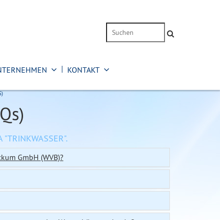
Suche
NTERNEHMEN
KONTAKT
)
Qs)
 "TRINKWASSER".
eckum GmbH (WVB)?