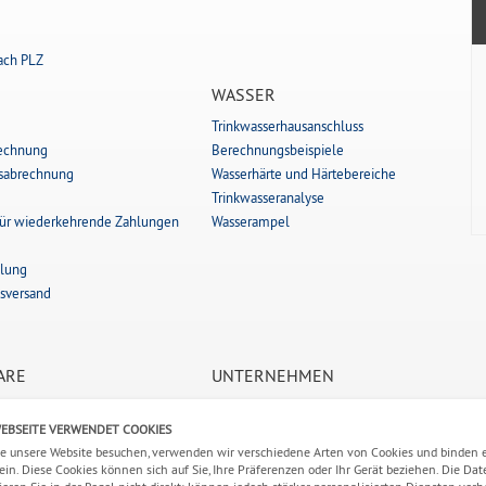
nach PLZ
WASSER
Trinkwasserhausanschluss
rechnung
Berechnungsbeispiele
esabrechnung
Wasserhärte und Härtebereiche
Trinkwasseranalyse
für wiederkehrende Zahlungen
Wasserampel
hlung
sversand
ARE
UNTERNEHMEN
nschluss
Aktuelles
WEBSEITE VERWENDET COOKIES
für wiederkehrende Zahlungen
Aktuelle Jobs
e unsere Website besuchen, verwenden wir verschiedene Arten von Cookies und binden 
unft
Baustellen
ein. Diese Cookies können sich auf Sie, Ihre Präferenzen oder Ihr Gerät beziehen. Die Dat
Geschichte