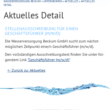
WASSERVERSORGUNG BECKUM
»
UNTERNEHMEN
»
AKTUELLES
»
AKTUELLES
DETAIL
Aktuelles Detail
STELLENAUSSCHREIBUNG FÜR EINEN
GESCHÄFTSFÜHRER (M/W/D)
Die Was­ser­ver­sor­gung Beck­um GmbH sucht zum nächst­
mög­li­chen Zeit­punkt eine/​n Ge­schäfts­füh­rer (m/​w/​d).
Den voll­stän­di­gen Aus­schrei­bungs­text fin­den Sie un­ter fol­
gen­dem Link
"Geschäftsführer (m/w/d)"
.
<- Zurück zu: Aktuelles