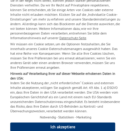
Sie in der Regel nicht direkt; können jedoch stärker personalisierten
Diensten verhelfen. Da wir Ihr Recht auf Privatsphäre respektieren,
können Sie entscheiden, ob Sie einige Arten von Cookies oder externe
Inhalte nicht erlauben möchten. Klicken Sie auf die „Individuelle Cookie-
Bitte
akzeptieren Sie Marketing-Cookies,
um die Karte zu
Einstellungen“ um mehr zu erfahren und unsere Standardeinstellungen zu
sehen.
ändern. Allerdings kann sich das Blockieren auf die Dienste auswirken, die
wir bieten können. Weitere Informationen dazu, wie wir Ihre
personenbezogenen Daten verarbeiten, entnehmen Sie bitte dem
Informationshinweis auf unserer
Datenschutz-Seite
.
Wir müssen ein Cookie setzen, um die Optionen festzuhalten, die Sie
innerhalb unseres Cookie-Datenschutzmanagers ausgewählt haben. Das
hat eine Reihe von Konsequenzen: Wenn Sie alle Ihre Cookies löschen,
müssen Sie Ihre Präferenzen bei uns erneut aktualisieren; wenn Sie ein
anderes Gerät oder einen anderen Browser verwenden, müssen Sie uns
Ihre Präferenzen erneut angeben.
Hinweis auf Verarbeitung Ihrer auf dieser Webseite erhobenen Daten in
den USA:
Indem Sie die Nutzung der „nicht erforderlichen“ Cookies und externen
IMPRESSUM
Inhalte akzeptieren, willigen Sie zugleich gemäß Art. 49 Abs. 1 a) DSGVO
NUTZUNGSBEDINGUNGEN
ein, dass Ihre Daten in den USA verarbeitet werden. Die USA werden vom
DATENSCHUTZERKLÄRUNG
Europäischen Gerichtshof als ein Land mit einem nach EU-Standards
INFORMATIONSPFLICHTEN
unzureichenden Datenschutzniveau eingeschätzt. Es besteht insbesondere
das Risiko, dass Ihre Daten durch US-Behörden zu Kontroll- und
ERKLÄRUNG ZUR DIGITALEN BARRIEREFREIHEIT
Überwachungszwecken, verarbeitet werden können.
KONTAKT
Notwendig - Statistiken - Marketing
SITEMAP
Ich akzeptiere