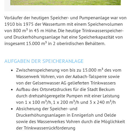
Vor­läu­fer der heu­ti­gen Spei­cher- und Pum­pen­an­la­ge war von
1910 bis 1975 der Was­ser­turm mit ei­nem Spei­cher­vo­lu­men
von 800 m³ in 45 m Höhe. Die heu­ti­ge Trink­was­ser­spei­cher-
und Druck­erhö­hungs­an­la­ge hat eine Spei­cher­ka­pa­zi­tät von
ins­ge­samt 15.000 m³ in 2 ober­ir­di­schen Be­häl­tern.
AUFGABEN DER SPEICHERANLAGE
Zwischenspeicherung von bis zu 15.000 m³ des vom
Wasserwerk Vohren, von der Aabach-Talsperre sowie
von der Gelsenwasser AG gelieferten Trinkwassers
Aufbau des Ortsnetzdruckes für die Stadt Beckum
durch drehzahlgeregelte Pumpen mit einer Leistung
von 1 x 100 m³/h, 1 x 200 m³/h und 3 x 240 m³/h
Absicherung der Speicher- und
Druckerhöhungsanlagen in Ennigerloh und Oelde
sowie des Wasserwerkes Vohren durch die Möglichkeit
der Trinkwasserrückförderung