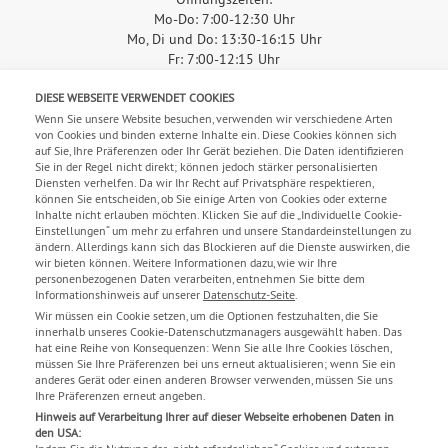
Mo-Do: 7:00-12:30 Uhr
Mo, Di und Do: 13:30-16:15 Uhr
Fr: 7:00-12:15 Uhr
ANFAHRT
DIESE WEBSEITE VERWENDET COOKIES
Wenn Sie unsere Website besuchen, verwenden wir verschiedene Arten
von Cookies und binden externe Inhalte ein. Diese Cookies können sich
auf Sie, Ihre Präferenzen oder Ihr Gerät beziehen. Die Daten identifizieren
Sie in der Regel nicht direkt; können jedoch stärker personalisierten
Diensten verhelfen. Da wir Ihr Recht auf Privatsphäre respektieren,
können Sie entscheiden, ob Sie einige Arten von Cookies oder externe
Inhalte nicht erlauben möchten. Klicken Sie auf die „Individuelle Cookie-
Bitte
akzeptieren Sie Marketing-Cookies,
um die Karte zu
Einstellungen“ um mehr zu erfahren und unsere Standardeinstellungen zu
sehen.
ändern. Allerdings kann sich das Blockieren auf die Dienste auswirken, die
wir bieten können. Weitere Informationen dazu, wie wir Ihre
personenbezogenen Daten verarbeiten, entnehmen Sie bitte dem
Informationshinweis auf unserer
Datenschutz-Seite
.
Wir müssen ein Cookie setzen, um die Optionen festzuhalten, die Sie
innerhalb unseres Cookie-Datenschutzmanagers ausgewählt haben. Das
hat eine Reihe von Konsequenzen: Wenn Sie alle Ihre Cookies löschen,
müssen Sie Ihre Präferenzen bei uns erneut aktualisieren; wenn Sie ein
anderes Gerät oder einen anderen Browser verwenden, müssen Sie uns
Ihre Präferenzen erneut angeben.
Hinweis auf Verarbeitung Ihrer auf dieser Webseite erhobenen Daten in
den USA: